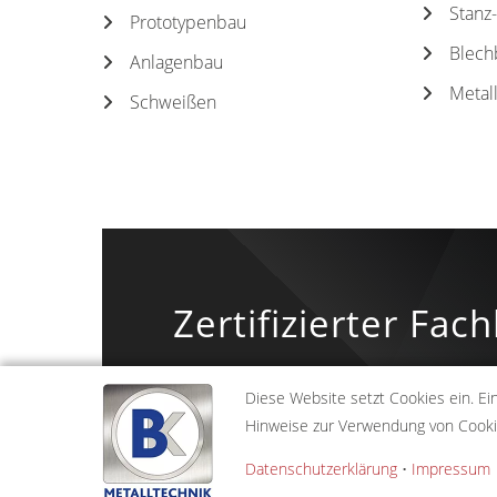
Stanz
Prototypenbau
Blech
Anlagenbau
Metal
Schweißen
Zertifizierter Fa
Beste Qua
Diese Website setzt Cookies ein. Ei
Hinweise zur Verwendung von Cookies
Datenschutzerklärung
•
Impressum