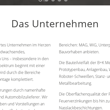
Das Unternehmen
hrtes Unternehmen im Herzen
Bereichen: MAG, WiG, Unterp
sundwachsendes,
Bauvorhaben anbieten.
n Uns – insbesondere in den
Die Bauteilvielfalt der B+K M
pektrum beginnt mit einer
Prototypenbau, Anlagenbau,
wird durch die Bereiche
Roboter-Schweißen, Stanz- u
ontage komplettiert.
Metallbearbeitung.
ahrungen durch namenhafte
Die Oberflächenqualität der 
nd Automobilzulieferer. Wir
Feuerverzinkungen bis hin z
aben und Vorstellungen an
Nasslackbeschichtungen.