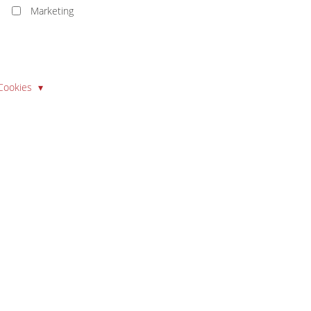
Marketing
 Cookies
este Qualität, alles aus einer Han
LEISTUNGEN
Schweissen
Stanzen und Umformen
Blechbearbeitung
Metallbearbeitung