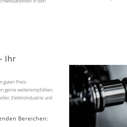
Schweißarbeiten In den
 Ihr
m guten Preis-
en gerne weiterempfohlen.
ler, Elektroindustrie und
genden Bereichen: