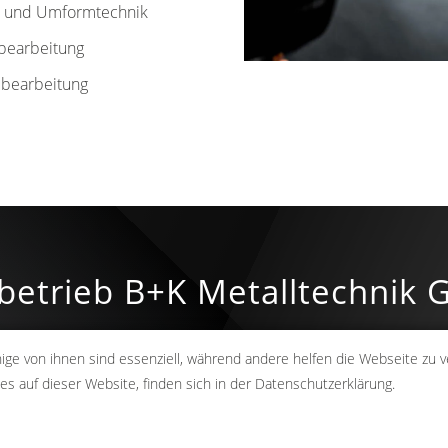
- und Umformtechnik
bearbeitung
lbearbeitung
chbetrieb B+K Metalltechnik
lität, alles aus einer Hand.
nige von ihnen sind essenziell, während andere helfen die Webseite zu v
 auf dieser Website, finden sich in der Datenschutzerklärung.