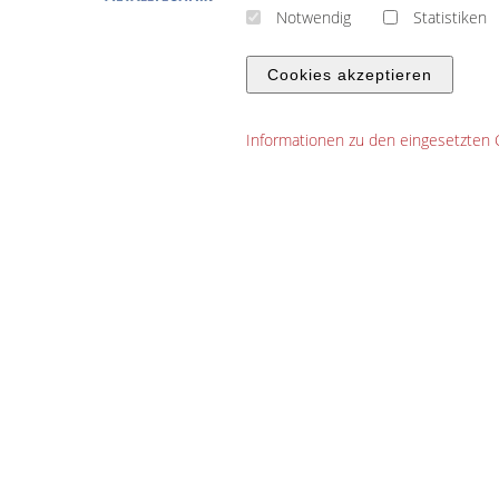
Notwendig
Statistiken
Cookies akzeptieren
Informationen zu den eingesetzten
B
B+K METALLTECHNIK GMBH
Home
Über Uns
Lesitungen
Referenzen
Ideen